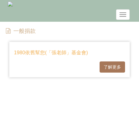
Toggle
navigat
一般捐款
1980依舊幫您(「張老師」基金會)
了解更多